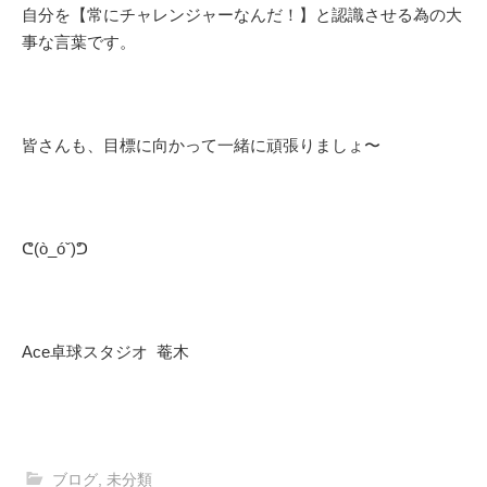
自分を【常にチャレンジャーなんだ！】と認識させる為の大
事な言葉です。
皆さんも、目標に向かって一緒に頑張りましょ〜
ᕦ(ò_óˇ)ᕤ
Ace卓球スタジオ 菴木
ブログ
,
未分類