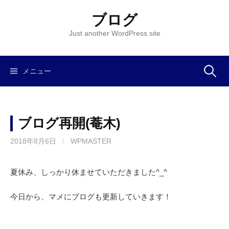
コ
ブログ
ン
テ
Just another WordPress site
ン
ツ
へ
メニュー
検
ス
キ
索
ッ
ブログ再開(菴木)
プ
:
2018年8月6日
/
WPMASTER
夏休み、しっかり休ませていただきました^_^
今日から、マメにブログも更新していきます！