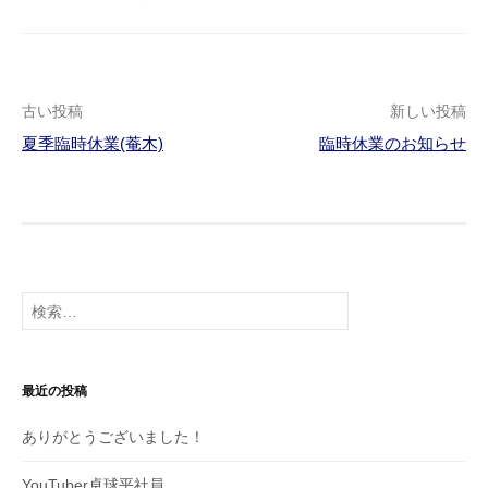
古い投稿
新しい投稿
夏季臨時休業(菴木)
臨時休業のお知らせ
投
稿
ナ
ビ
検
索
ゲ
:
ー
最近の投稿
シ
ありがとうございました！
ョ
YouTuber卓球平社員