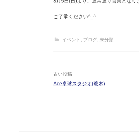
8月5日(日)より、通常通り営業となり
ご了承ください^_^
イベント
,
ブログ
,
未分類
古い投稿
Ace卓球スタジオ(菴木)
投
稿
ナ
ビ