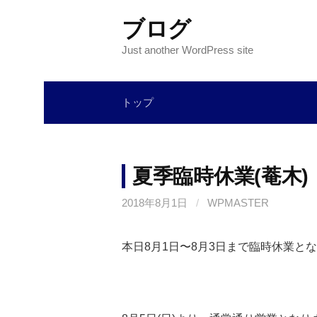
コ
ブログ
ン
テ
Just another WordPress site
ン
ツ
トップ
へ
ス
キ
ッ
夏季臨時休業(菴木)
プ
2018年8月1日
/
WPMASTER
本日8月1日〜8月3日まで臨時休業と