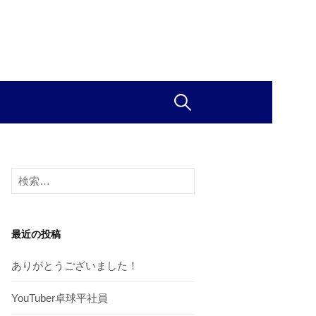
検
索
検
:
索
:
最近の投稿
ありがとうございました！
YouTuber卓球平社員