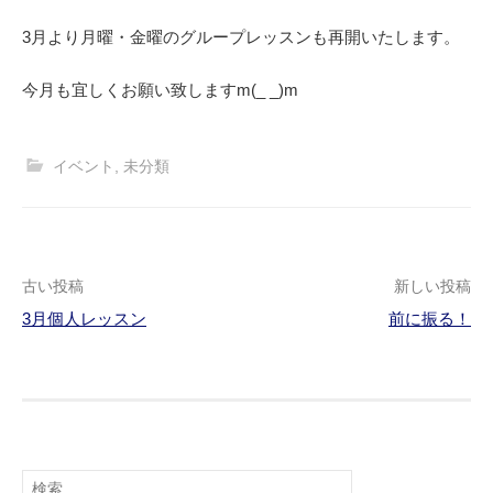
3月より月曜・金曜のグループレッスンも再開いたします。
今月も宜しくお願い致しますm(_ _)m
イベント
,
未分類
古い投稿
新しい投稿
3月個人レッスン
前に振る！
投
稿
ナ
ビ
検