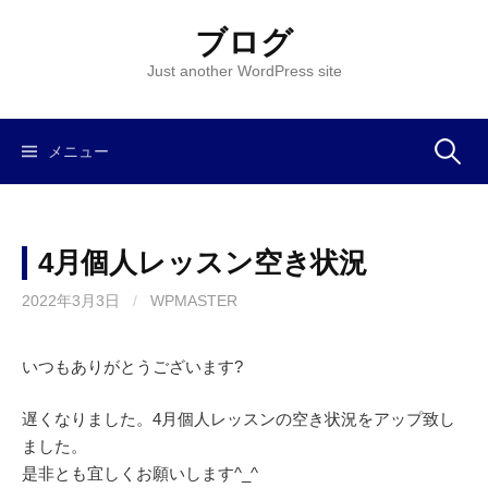
コ
ブログ
ン
テ
Just another WordPress site
ン
ツ
へ
メニュー
検
ス
キ
索
ッ
4月個人レッスン空き状況
プ
:
2022年3月3日
/
WPMASTER
いつもありがとうございます?
遅くなりました。4月個人レッスンの空き状況をアップ致し
ました。
是非とも宜しくお願いします^_^