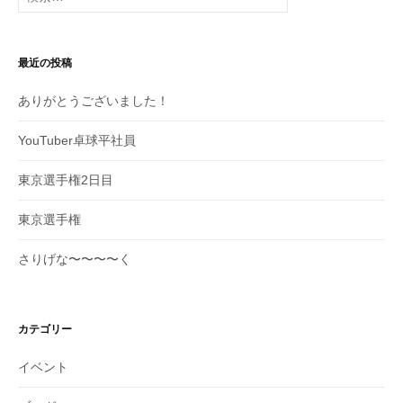
索
ゲ
:
ー
最近の投稿
シ
ありがとうございました！
ョ
ン
YouTuber卓球平社員
東京選手権2日目
東京選手権
さりげな〜〜〜〜く
カテゴリー
イベント